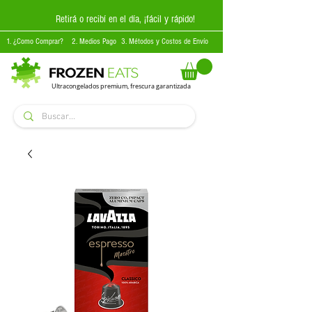
Retirá o recibí en el día, ¡fácil y rápido!
1. ¿Como Comprar?
2. Medios Pago
3. Métodos y Costos de Envío
Ultracongelados premium, frescura garantizada