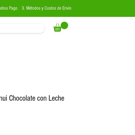
edios Pago
3. Métodos y Costos de Envío
nui Chocolate con Leche