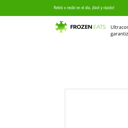
Retirá o recibí en el día, ¡fácil y rápido!
Ultraco
garanti