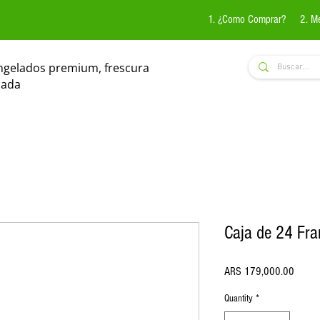
1. ¿Como Comprar?
2. M
ngelados premium, frescura
zada
Caja de 24 Fra
Price
ARS 179,000.00
Quantity
*