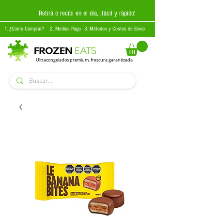
Retirá o recibí en el día, ¡fácil y rápido!
1. ¿Como Comprar?
2. Medios Pago
3. Métodos y Costos de Envío
Ultracongelados premium, frescura garantizada