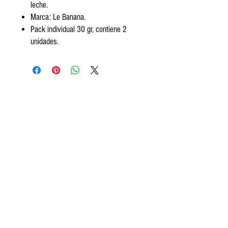
leche.
Marca: Le Banana.
Pack individual 30 gr, contiene 2
unidades.
Encontranos
Av. Segundo Fernandez 99, San Isidro.
Tel:
+5411 3813 4280
contact@frozeneats.com
Horarios
Lunes a sábados de 10 a 19:30
hs.
Ayuda
¿Cómo comprar?
Medios de pago