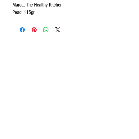
Marca: The Healthy Kitchen
Peso: 115gr
Encontranos
Av. Segundo Fernandez 99, San Isidro.
Tel:
+5411 3813 4280
contact@frozeneats.com
Horarios
Lunes a sábados de 10 a 19:30
hs.
Ayuda
¿Cómo comprar?
Medios de pago
Métodos y costo de envío