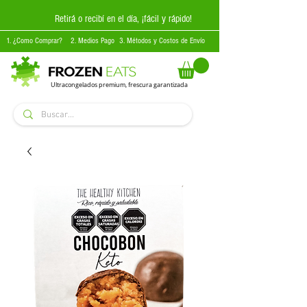
Retirá o recibí en el día, ¡fácil y rápido!
1. ¿Como Comprar?
2. Medios Pago
3. Métodos y Costos de Envío
Ultracongelados premium, frescura garantizada