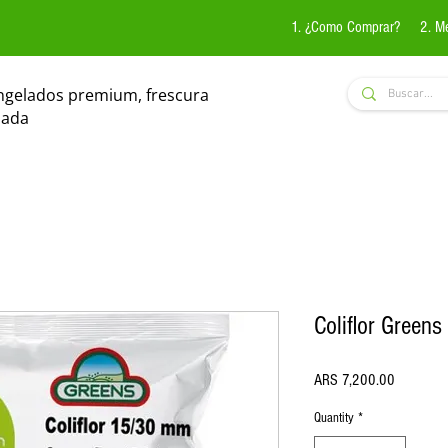
1. ¿Como Comprar?
2. M
ngelados premium, frescura
zada
Coliflor Greens
Price
ARS 7,200.00
Quantity
*