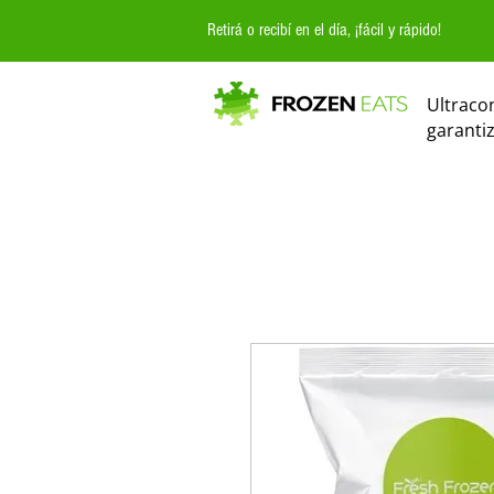
Retirá o recibí en el día, ¡fácil y rápido!
Ultraco
garanti