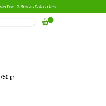
edios Pago
3. Métodos y Costos de Envío
 750 gr