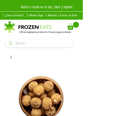
Retirá o recibí en el día, ¡fácil y rápido!
1. ¿Como Comprar?
2. Medios Pago
3. Métodos y Costos de Envío
Ultracongelados premium, frescura garantizada