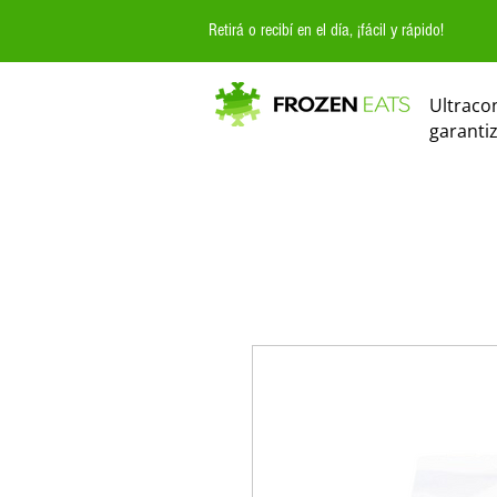
Retirá o recibí en el día, ¡fácil y rápido!
Ultraco
garanti