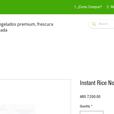
1. ¿Como Comprar?
2. M
ngelados premium, frescura
zada
Instant Rice 
Price
ARS 7,200.00
Quantity
*