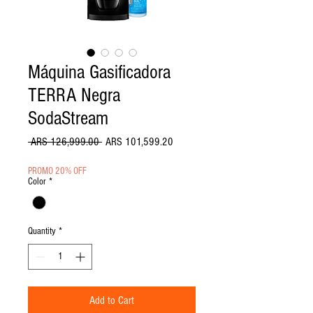
Máquina Gasificadora
TERRA Negra
SodaStream
Regular Price
Sale Price
 ARS 126,999.00 
ARS 101,599.20
PROMO 20% OFF
Color
*
Quantity
*
Add to Cart