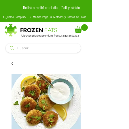
Retirá o recibí en el día, ¡fácil y rápido!
1. ¿Como Comprar?
2. Medios Pago
3. Métodos y Costos de Envío
Ultracongelados premium, frescura garantizada