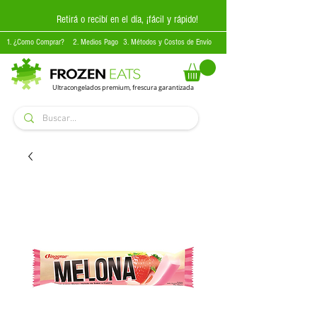
Retirá o recibí en el día, ¡fácil y rápido!
1. ¿Como Comprar?
2. Medios Pago
3. Métodos y Costos de Envío
Ultracongelados premium, frescura garantizada