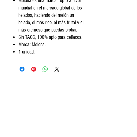
Melona es una marca Top 5 a nivel
mundial en el mercado global de los
helados, haciendo del melón un
helado, el más rico, el más frutal y el
más cremoso que puedas probar.
Sin TACC, 100% apto para celíacos.
Marca: Melona.
1 unidad.
Encontranos
Av. Segundo Fernandez 99, San Isidro.
Tel:
+5411 3813 4280
contact@frozeneats.com
Horarios
Lunes a sábados de 10 a 19:30
hs.