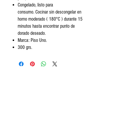
Congelado, listo para
consumo. Cocinar sin descongelar en
horno moderado ( 180°C ) durante 15
minutos hasta encontrar punto de
dorado deseado.
Marca: Piso Uno.
300 grs.
Encontranos
Av. Segundo Fernandez 99, San Isidro.
Tel:
+5411 3813 4280
contact@frozeneats.com
Horarios
Lunes a sábados de 10 a 19:30
hs.