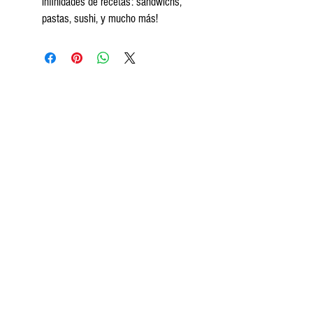
infinidades de recetas: sandwichs,
pastas, sushi, y mucho más!
Encontranos
Av. Segundo Fernandez 99, San Isidro.
Tel:
+5411 3813 4280
contact@frozeneats.com
Horarios
Lunes a sábados de 10 a 19:30
hs.
Ayuda
¿Cómo comprar?
Medios de pago
Métodos y costo de envío
Seguinos