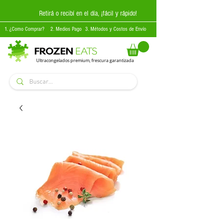
Retirá o recibí en el día, ¡fácil y rápido!
1. ¿Como Comprar?
2. Medios Pago
3. Métodos y Costos de Envío
Ultracongelados premium, frescura garantizada