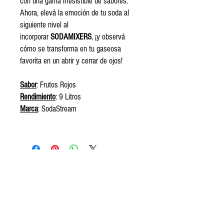
con una gama irresistible de sabores.
Ahora, elevá la emoción de tu soda al
siguiente nivel al
incorporar
SODAMIXERS
, ¡y observá
cómo se transforma en tu gaseosa
favorita en un abrir y cerrar de ojos!
Sabor
: Frutos Rojos
Rendimiento
: 9 Litros
Marca
: SodaStream
Encontranos
Av. Segundo Fernandez 99, San Isidro.
Tel:
+5411 3813 4280
contact@frozeneats.com