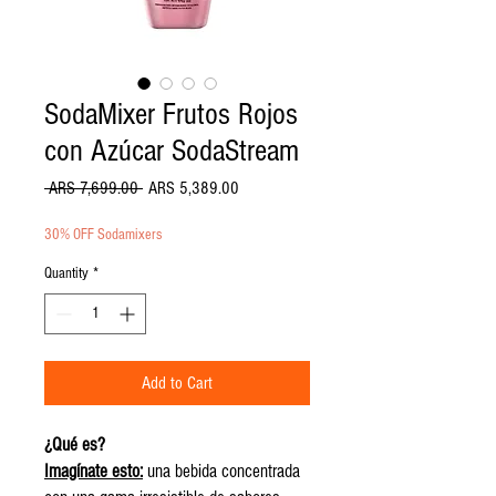
SodaMixer Frutos Rojos
con Azúcar SodaStream
Regular Price
Sale Price
 ARS 7,699.00 
ARS 5,389.00
30% OFF Sodamixers
Quantity
*
Add to Cart
¿Qué es?
Imagínate esto:
una bebida concentrada