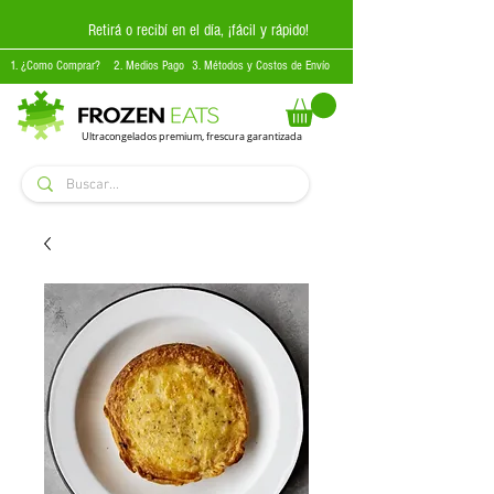
Retirá o recibí en el día, ¡fácil y rápido!
1. ¿Como Comprar?
2. Medios Pago
3. Métodos y Costos de Envío
Ultracongelados premium, frescura garantizada