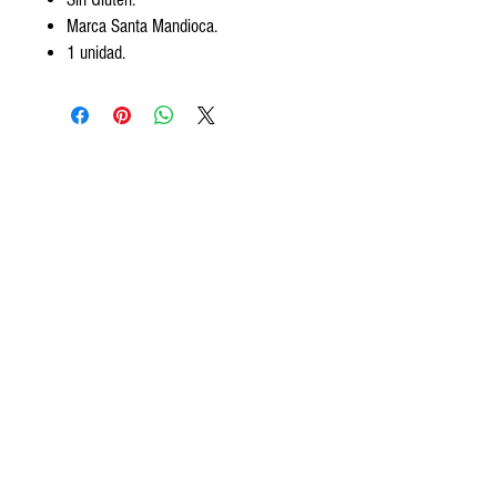
Marca Santa Mandioca.
1 unidad.
Encontranos
Av. Segundo Fernandez 99, San Isidro.
Tel:
+5411 3813 4280
contact@frozeneats.com
Horarios
Lunes a sábados de 10 a 19:30
hs.
Ayuda
¿Cómo comprar?
Medios de pago
Métodos y costo de envío