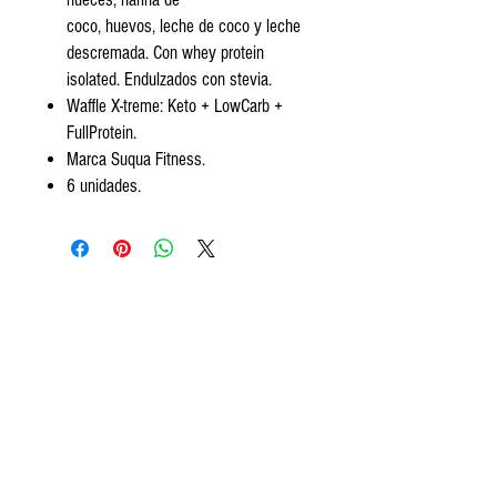
coco, huevos, leche de coco y leche
descremada. Con whey protein
isolated. Endulzados con stevia.
Waffle X-treme: Keto + LowCarb +
FullProtein.
Marca Suqua Fitness.
6 unidades.
Encontranos
Av. Segundo Fernandez 99, San Isidro.
Tel:
+5411 3813 4280
contact@frozeneats.com
Horarios
Lunes a sábados de 10 a 19:30
hs.