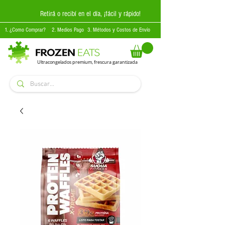
Retirá o recibí en el día, ¡fácil y rápido!
1. ¿Como Comprar?
2. Medios Pago
3. Métodos y Costos de Envío
Ultracongelados premium, frescura garantizada